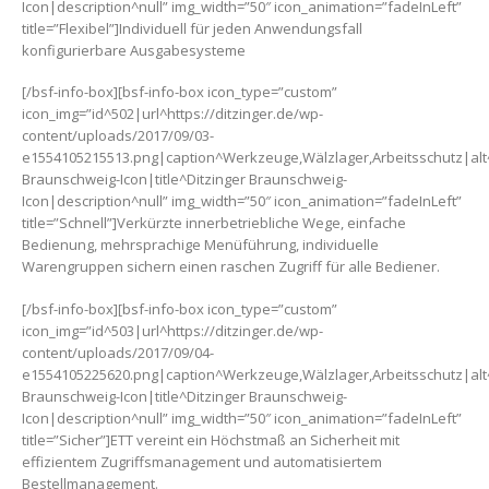
Icon|description^null” img_width=”50″ icon_animation=”fadeInLeft”
title=”Flexibel”]Individuell für jeden Anwendungsfall
konfigurierbare Ausgabesysteme
[/bsf-info-box][bsf-info-box icon_type=”custom”
icon_img=”id^502|url^https://ditzinger.de/wp-
content/uploads/2017/09/03-
e1554105215513.png|caption^Werkzeuge,Wälzlager,Arbeitsschutz|alt^
Braunschweig-Icon|title^Ditzinger Braunschweig-
Icon|description^null” img_width=”50″ icon_animation=”fadeInLeft”
title=”Schnell”]Verkürzte innerbetriebliche Wege, einfache
Bedienung, mehrsprachige Menüführung, individuelle
Warengruppen sichern einen raschen Zugriff für alle Bediener.
[/bsf-info-box][bsf-info-box icon_type=”custom”
icon_img=”id^503|url^https://ditzinger.de/wp-
content/uploads/2017/09/04-
e1554105225620.png|caption^Werkzeuge,Wälzlager,Arbeitsschutz|alt^
Braunschweig-Icon|title^Ditzinger Braunschweig-
Icon|description^null” img_width=”50″ icon_animation=”fadeInLeft”
title=”Sicher”]ETT vereint ein Höchstmaß an Sicherheit mit
effizientem Zugriffsmanagement und automatisiertem
Bestellmanagement.