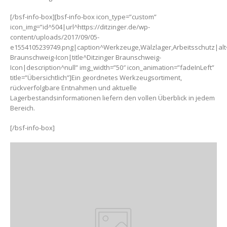
[/bsf-info-box][bsf-info-box icon_type=”custom”
icon_img=”id^504|url^https://ditzinger.de/wp-
content/uploads/2017/09/05-
e1554105239749.png|caption^Werkzeuge,Wälzlager,Arbeitsschutz|alt^
Braunschweig-Icon|title^Ditzinger Braunschweig-
Icon|description^null” img_width=”50″ icon_animation=”fadeInLeft”
title=”Übersichtlich”]Ein geordnetes Werkzeugsortiment,
rückverfolgbare Entnahmen und aktuelle
Lagerbestandsinformationen liefern den vollen Überblick in jedem
Bereich.
[/bsf-info-box]