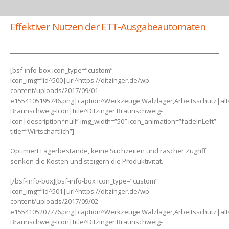
Effektiver Nutzen der ETT-Ausgabeautomaten
[bsf-info-box icon_type=”custom”
icon_img=”id^500|url^https://ditzinger.de/wp-
content/uploads/2017/09/01-
e1554105195746.png|caption^Werkzeuge,Wälzlager,Arbeitsschutz|alt^
Braunschweig-Icon|title^Ditzinger Braunschweig-
Icon|description^null” img_width=”50″ icon_animation=”fadeInLeft”
title=”Wirtschaftlich”]
Optimiert Lagerbestände, keine Suchzeiten und rascher Zugriff
senken die Kosten und steigern die Produktivität.
[/bsf-info-box][bsf-info-box icon_type=”custom”
icon_img=”id^501|url^https://ditzinger.de/wp-
content/uploads/2017/09/02-
e1554105207776.png|caption^Werkzeuge,Wälzlager,Arbeitsschutz|alt^
Braunschweig-Icon|title^Ditzinger Braunschweig-