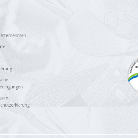
 Unternehmen
rte
e
zierung
sche
bedingungen
ssum
chutzerklärung