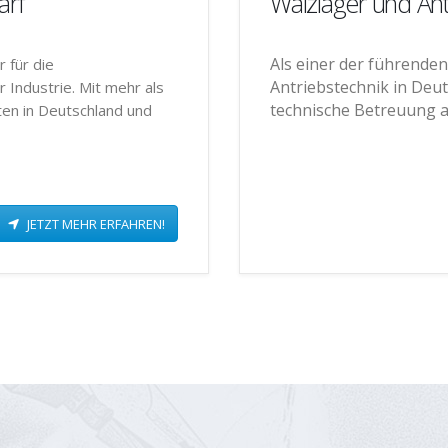
arf
Wälzlager und Ant
Als einer der führende
r für die
Antriebstechnik in Deut
Industrie. Mit mehr als
technische Betreuung a
ten in Deutschland und
JETZT MEHR ERFAHREN!