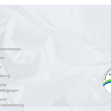
 Unternehmen
rte
e
zierung
sche
bedingungen
ssum
chutzerklärung