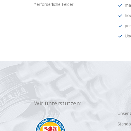
*erforderliche Felder
mar
höc
per
Übe
Wir unterstützen:
Unser
Stando