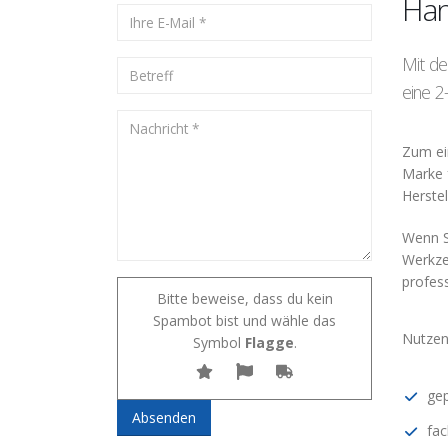
Han
Mit de
eine 2
Zum ei
Marke 
Herstel
Wenn S
Werkze
profes
Bitte beweise, dass du kein
Spambot bist und wähle das
Nutzen
Symbol
Flagge
.
gep
fac