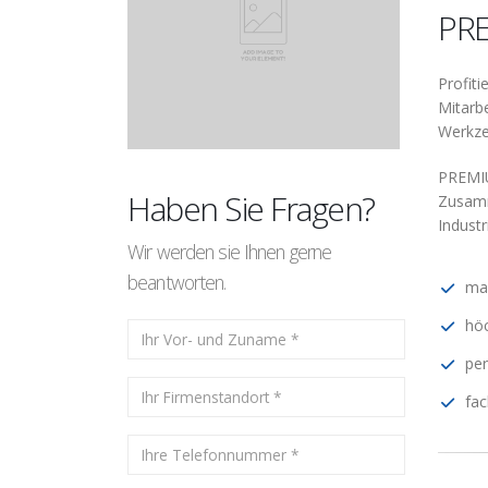
PR
Profit
Mitarb
Werkzeu
PREMIU
Haben Sie Fragen?
Zusamm
Indust
Wir werden sie Ihnen gerne
beantworten.
mar
höc
per
fa