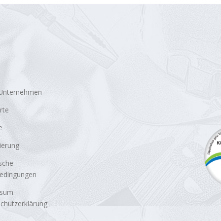
 Unternehmen
rte
e
zierung
sche
bedingungen
ssum
chutzerklärung