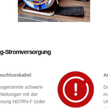
ng-Stromversorgung
nschlusskabel
A
 sogenannte schwere
Du
leitungen mit der
m
hnung H07RN-F (oder
U