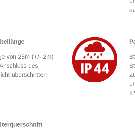
un
a
abellänge
P
ge von 25m (+/- 2m)
S
 Anschluss des
S
icht überschritten
Z
un
IP
iterquerschnitt